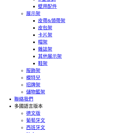
壁用配件
展示架
皮帶&領帶架
皮包架
卡片架
帽架
雜誌架
其他展示架
鞋架
服飾架
模特兒
招牌架
儲物籃架
聯絡我們
多國語言版本
德文版
葡萄牙文
西班牙文