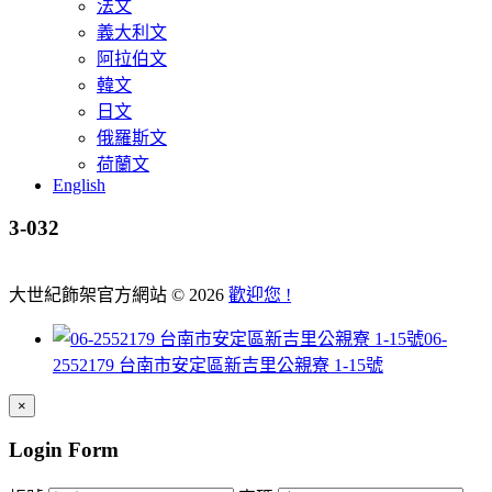
法文
義大利文
阿拉伯文
韓文
日文
俄羅斯文
荷蘭文
English
3-032
大世紀飾架官方網站
©
2026
歡迎您 !
06-
2552179 台南市安定區新吉里公親寮 1-15號
×
Login Form