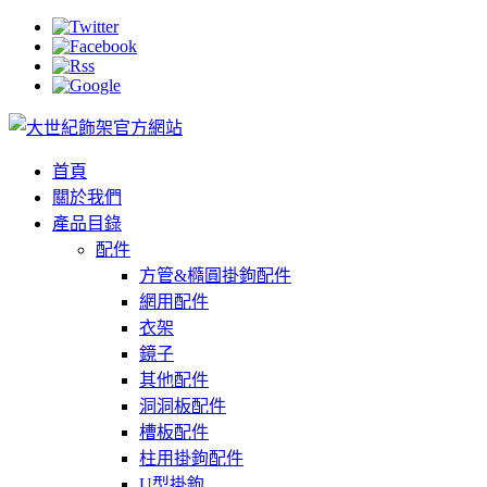
首頁
關於我們
產品目錄
配件
方管&橢圓掛鉤配件
網用配件
衣架
鏡子
其他配件
洞洞板配件
槽板配件
柱用掛鉤配件
U型掛鉤