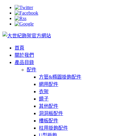
首頁
關於我們
產品目錄
配件
方管&橢圓掛鉤配件
網用配件
衣架
鏡子
其他配件
洞洞板配件
槽板配件
柱用掛鉤配件
U型掛鉤