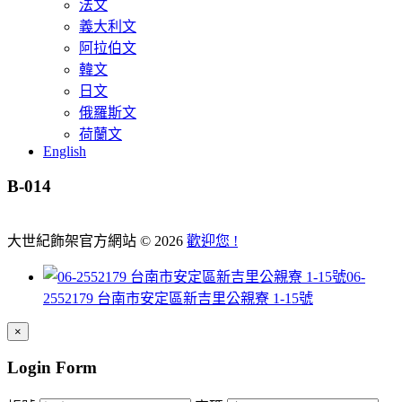
法文
義大利文
阿拉伯文
韓文
日文
俄羅斯文
荷蘭文
English
B-014
大世紀飾架官方網站
©
2026
歡迎您 !
06-
2552179 台南市安定區新吉里公親寮 1-15號
×
Login Form