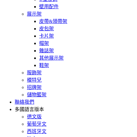
壁用配件
展示架
皮帶&領帶架
皮包架
卡片架
帽架
雜誌架
其他展示架
鞋架
服飾架
模特兒
招牌架
儲物籃架
聯絡我們
多國語言版本
德文版
葡萄牙文
西班牙文