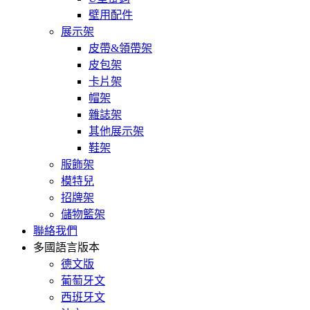
壁用配件
展示架
皮帶&領帶架
皮包架
卡片架
帽架
雜誌架
其他展示架
鞋架
服飾架
模特兒
招牌架
儲物籃架
聯絡我們
多國語言版本
德文版
葡萄牙文
西班牙文