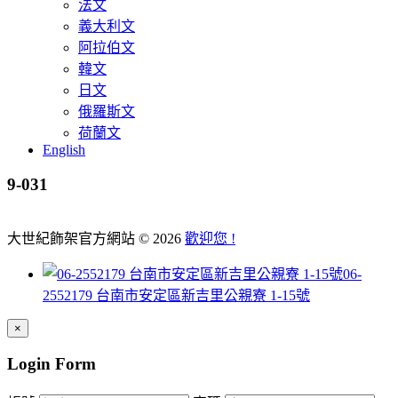
法文
義大利文
阿拉伯文
韓文
日文
俄羅斯文
荷蘭文
English
9-031
大世紀飾架官方網站
©
2026
歡迎您 !
06-
2552179 台南市安定區新吉里公親寮 1-15號
×
Login Form