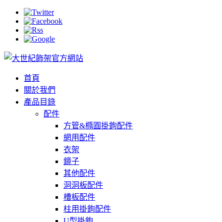
首頁
關於我們
產品目錄
配件
方管&橢圓掛鉤配件
網用配件
衣架
鏡子
其他配件
洞洞板配件
槽板配件
柱用掛鉤配件
U型掛鉤